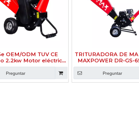
5e OEM/ODM TUV CE
TRITURADORA DE MA
o 2.2kw Motor eléctrico
MAXPOWER DR-GS-65
 máquina trituradora de
PULGADAS
a Mini registrador de
Preguntar
Preguntar
ramas