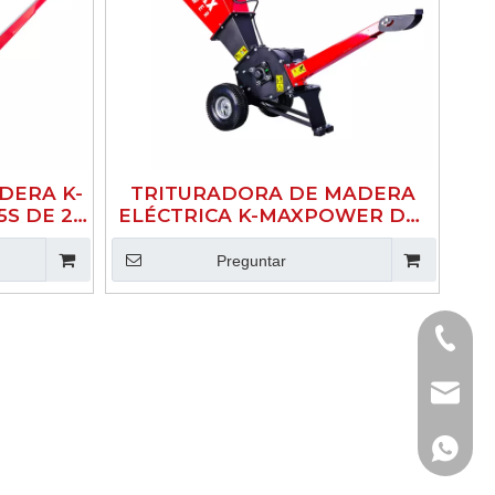
DERA K-
TRITURADORA DE MADERA
S DE 2
ELÉCTRICA K-MAXPOWER DR-
GS-65SE DE 2 PULGADAS
Preguntar
+86-185
info@k
+861850