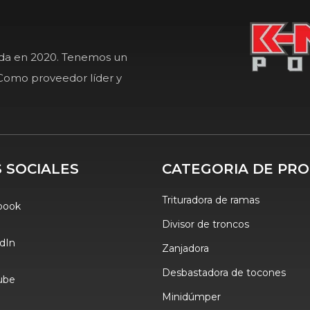
ada en 2020. Tenemos un
Como proveedor líder y
 SOCIALES
CATEGORIA DE PR
Trituradora de ramas
book
Divisor de troncos
dIn
Zanjadora
Desbastadora de tocones
ube
Minidúmper