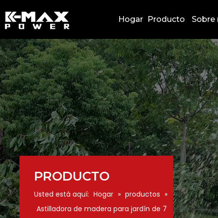
Hogar
Producto
Sobre 
PRODUCTO
Usted está aquí:
Hogar
»
productos
»
Astilladora de madera para jardín de 7