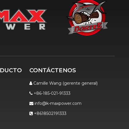
ODUCTO
CONTÁCTENOS
Camille Wang (gerente general)

+86-185-021-91333

info@k-maxpower.com

+8618502191333
