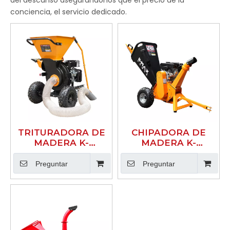
conciencia, el servicio dedicado.
TRITURADORA DE
CHIPADORA DE
MADERA K-
MADERA K-
MAXPOWER NUEVO
MAXPOWER NUEVO
TIPO COLOR
TIPO COLOR
Preguntar
Preguntar
AMARILLO Y
AMARILLO Y
NEGRO 533
NEGRO 65HU