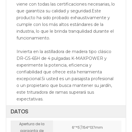
viene con todas las certificaciones necesarias, lo
TRITURADORA DE MADERA K-MAXPOWER DR-GS-15HP DE 5 PULGADAS
TRITURADORA DE MADERA ELÉCTRICA K-MAXPOWER DR-GS-65H DE 4 PULGADAS
que garantiza su calidad y seguridad.Este
producto ha sido probado exhaustivamente y
cumple con los más altos estándares de la
industria, lo que le brinda tranquilidad durante el
funcionamiento.
Invierta en la astilladora de madera tipo clásico
DR-GS-65H de 4 pulgadas K-MAXPOWER y
experimente la potencia, eficiencia y
confiabilidad que ofrece esta herramienta
excepcional.Si usted es un paisajista profesional
o un propietario que busca mantener su jardín,
este trituradora de ramas superará sus
TRITURADORA DE MADERA ELÉCTRICA K-MAXPOWER DR-WC-15E DE 5 PULGADAS
TRITURADORA DE MADERA K-MAXPOWER DR-GS-150SH DE 5 PULGADAS Y 600 DE DIÁMETRO
expectativas.
DATOS
Apertura de la
6“*5'/154*137mm
garganta de