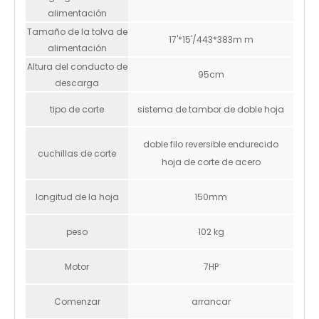
alimentación
Tamaño de la tolva de
17'*15'/443*383m m
alimentación
Altura del conducto de
95cm
descarga
tipo de corte
sistema de tambor de doble hoja
TRITURADORA DE MADERA K-MAXPOWER DR-GS-150SP DE 5 PULGADAS
TRITURADORA DE MADERA K-MAXPOWER DR-GS-350H DE 4 PULGADAS
doble filo reversible endurecido
cuchillas de corte
hoja de corte de acero
longitud de la hoja
150mm
peso
102 kg
Motor
7HP
Comenzar
arrancar