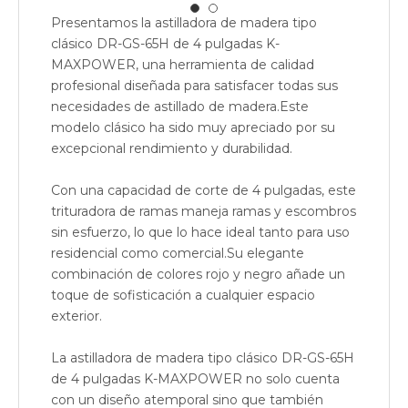
Presentamos la astilladora de madera tipo
clásico DR-GS-65H de 4 pulgadas K-
MAXPOWER, una herramienta de calidad
profesional diseñada para satisfacer todas sus
necesidades de astillado de madera.Este
modelo clásico ha sido muy apreciado por su
excepcional rendimiento y durabilidad.
CHIPADORA DE MADERA HIDRÁULICA K-MAXPOWER DR-GS-27SF DE 5 PULGADAS 27HP
CHIPADORA DE MADERA HIDRÁULICA DE ALIMENTACIÓN AUTOMÁTICA K-MAXPOWER DR-GS-15SF DE 5 PULGADAS
Con una capacidad de corte de 4 pulgadas, este
trituradora de ramas maneja ramas y escombros
sin esfuerzo, lo que lo hace ideal tanto para uso
residencial como comercial.Su elegante
combinación de colores rojo y negro añade un
toque de sofisticación a cualquier espacio
exterior.
La astilladora de madera tipo clásico DR-GS-65H
de 4 pulgadas K-MAXPOWER no solo cuenta
con un diseño atemporal sino que también