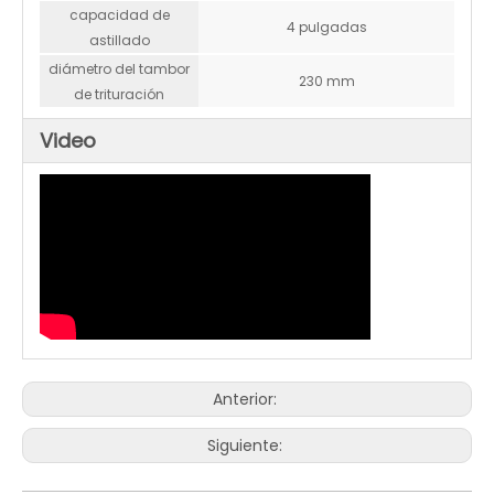
capacidad de
TRITURADORA DE MADERA K-MAXPOWER DR-GS-350PRO DE 6 PULGADAS
Astilladora de madera con rueda de corte Grass& Leaves 15hp 150SP
4 pulgadas
astillado
diámetro del tambor
230 mm
de trituración
Video
Anterior:
Siguiente: