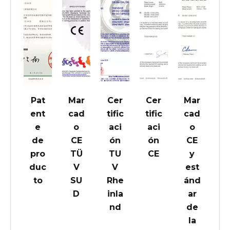
Pat
Mar
Cer
Cer
Mar
ent
cad
tific
tific
cad
e
o
aci
aci
o
de
CE
ón
ón
CE
pro
TÜ
TU
CE
y
duc
V
V
est
to
SU
Rhe
ánd
D
inla
ar
nd
de
la