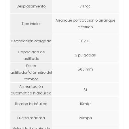
Desplazamiento
747cc
Arranque por tracción o arranque
Tipo inicial
eléctrico
Certificación otorgada
TÜV CE
Capacidad de
5 pulgadas
astillado
Disco
560 mm
astillador/diámetro del
tambor
Alimentación
Sí
automática hidráulica
Bomba hidráulica
10ml/r
Fuerza máxima
20mpa
Velocidad de giro de