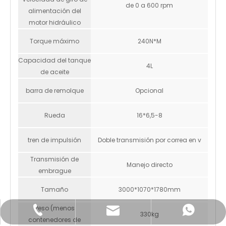
de 0 a 600 rpm
alimentación del
motor hidráulico
Torque máximo
240N*M
Capacidad del tanque
4L
de aceite
barra de remolque
Opcional
Rueda
16*6,5-8
tren de impulsión
Doble transmisión por correa en v
Transmisión de
Manejo directo
embrague
Tamaño
3000*1070*1780mm
Peso (menos
info@k-maxpower.com
+86-185-021-91333
+8618502191333
330kg
contenedores de