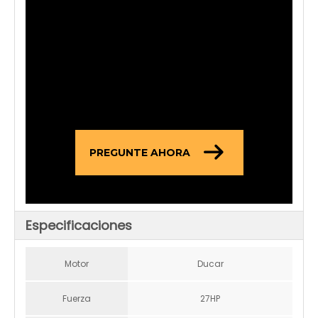
entusiasmo en
ayudando a nuestros clientes
con
servicios premium y
soluciones
profesionales.Juntos.
PREGUNTE AHORA
Especificaciones
Motor
Ducar
Fuerza
27HP