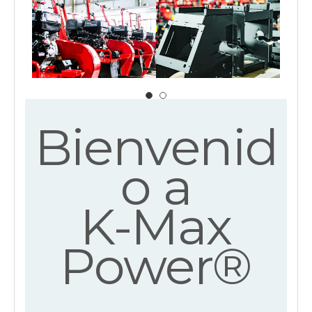
Bienvenid
o a
K-Max
Power®