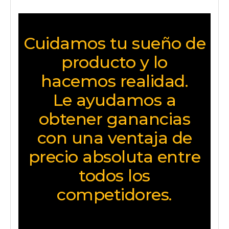
Cuidamos tu sueño de
producto y lo
hacemos realidad.
Le ayudamos a
obtener ganancias
con una ventaja de
precio absoluta entre
todos los
competidores.
Mantengamos nuestro