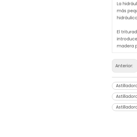
La hidráu
más peque
hidráulic
El tritur
introduce
madera pa
Anterior:
Astillado
Astillado
Astillado