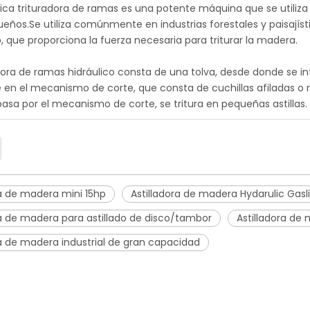
lica trituradora de ramas es una potente máquina que se utiliza
ños.Se utiliza comúnmente en industrias forestales y paisajís
o, que proporciona la fuerza necesaria para triturar la madera.
adora de ramas hidráulico consta de una tolva, desde donde se 
 en el mecanismo de corte, que consta de cuchillas afiladas o m
sa por el mecanismo de corte, se tritura en pequeñas astillas.
ra de madera mini 15hp
Astilladora de madera Hydarulic Gasl
ra de madera para astillado de disco/tambor
Astilladora d
ra de madera industrial de gran capacidad