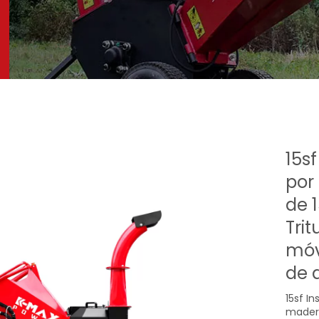
15s
por
de 
Tri
móv
de 
15sf I
madera