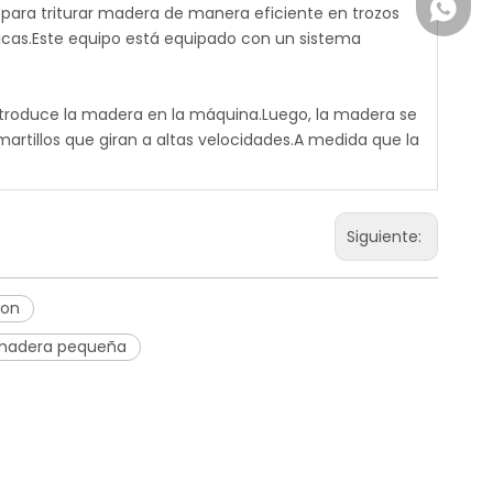
+861850
 para triturar madera de manera eficiente en trozos
ticas.Este equipo está equipado con un sistema
introduce la madera en la máquina.Luego, la madera se
artillos que giran a altas velocidades.A medida que la
Siguiente:
ion
e madera pequeña