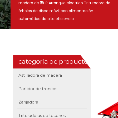
madera de 15HP Arranque eléctrico Trituradora de
árboles de disco móvil con alimentación
automática de alta eficiencia
categoria de producto
Astilladora de madera
Partidor de troncos
Zanjadora
Trituradoras de tocones