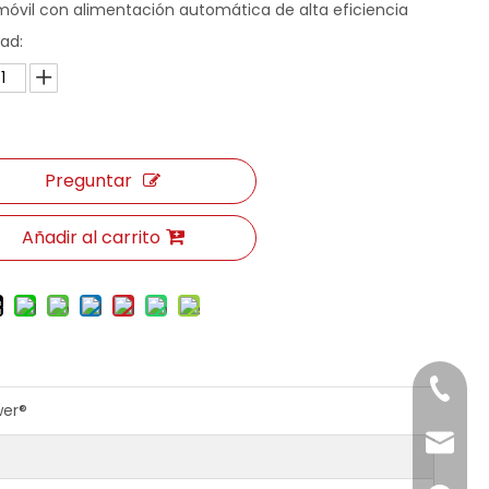
móvil con alimentación automática de alta eficiencia
ad:
Preguntar
Añadir al carrito
+86-185
wer®
info@k