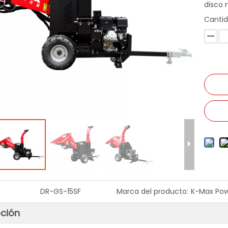
disco 
Cantid
DR-GS-15SF
Marca del producto:
K-Max Po
pción